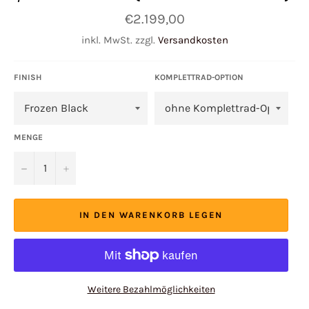
Normaler
€2.199,00
Preis
inkl. MwSt. zzgl.
Versandkosten
FINISH
KOMPLETTRAD-OPTION
MENGE
−
+
IN DEN WARENKORB LEGEN
Weitere Bezahlmöglichkeiten