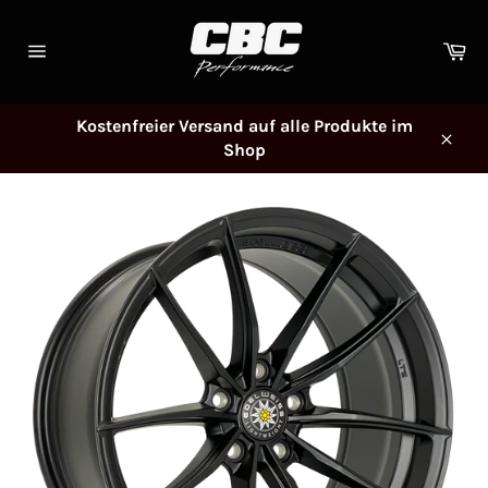
Direkt
zum
Wa
Inhalt
Seitennavigation
Kostenfreier Versand auf alle Produkte im
Shop
Schl