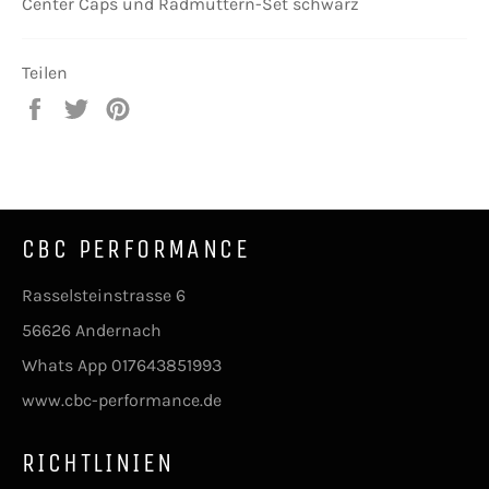
Center Caps und Radmuttern-Set schwarz
Teilen
Auf
Auf
Auf
Facebook
Twitter
Pinterest
teilen
twittern
pinnen
CBC PERFORMANCE
Rasselsteinstrasse 6
56626 Andernach
Whats App 017643851993
www.cbc-performance.de
RICHTLINIEN