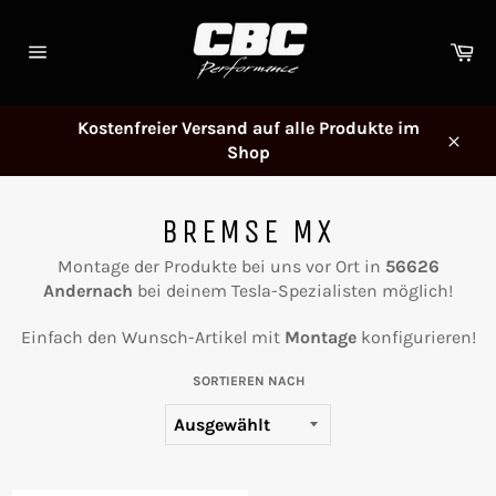
Direkt
zum
Wa
Inhalt
Seitennavigation
Kostenfreier Versand auf alle Produkte im
Shop
Schl
BREMSE MX
Montage der Produkte bei uns vor Ort in
56626
Andernach
bei deinem Tesla-Spezialisten möglich!
Einfach den Wunsch-Artikel mit
Montage
konfigurieren!
SORTIEREN NACH