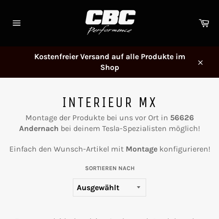
Direkt
zum
Wa
Inhalt
Seitennavigation
Kostenfreier Versand auf alle Produkte im
Shop
Schl
INTERIEUR MX
Montage der Produkte bei uns vor Ort in
56626
Andernach
bei deinem Tesla-Spezialisten möglich!
Einfach den Wunsch-Artikel mit
Montage
konfigurieren!
SORTIEREN NACH