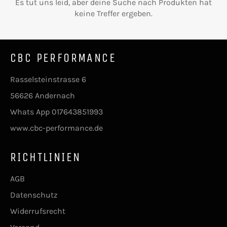
Es tut uns leid, aber deine Suche nach Produkten hat
keine Treffer ergeben.
CBC PERFORMANCE
Rasselsteinstrasse 6
56626 Andernach
Whats App 017643851993
www.cbc-performance.de
RICHTLINIEN
AGB
Datenschutz
Widerrufsrecht