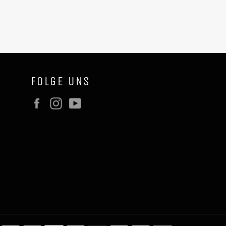
FOLGE UNS
Facebook
Instagram
YouTube
Zahlungsmet