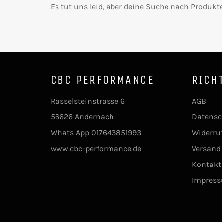
Es tut uns leid, aber deine Suche nach Produkte
CBC PERFORMANCE
RICH
Rasselsteinstrasse 6
AGB
56626 Andernach
Datensc
Whats App 017643851993
Widerru
www.cbc-performance.de
Versand
Kontakt
Impres