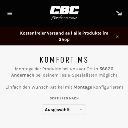
Direkt
zum
Wa
Inhalt
Seitennavigation
Kostenfreier Versand auf alle Produkte im
Shop
Schl
KOMFORT MS
Montage der Produkte bei uns vor Ort in
56626
Andernach
bei deinem Tesla-Spezialisten möglich!
Einfach den Wunsch-Artikel mit
Montage
konfigurieren!
SORTIEREN NACH