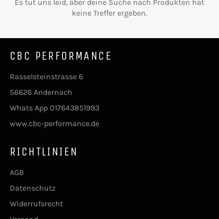
Es tut uns leid, aber deine Suche nach Produkten hat
keine Treffer ergeben.
CBC PERFORMANCE
Rasselsteinstrasse 6
56626 Andernach
Whats App 017643851993
www.cbc-performance.de
RICHTLINIEN
AGB
Datenschutz
Widerrufsrecht